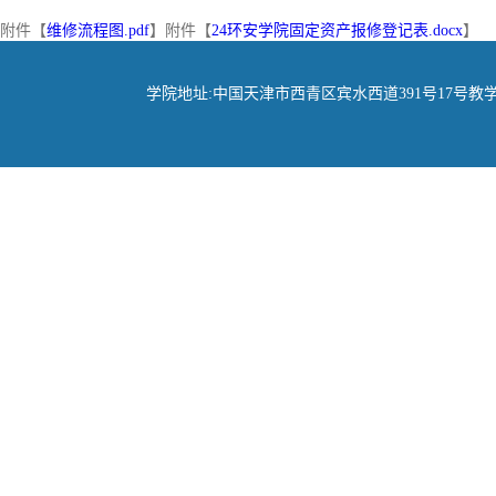
附件【
维修流程图.pdf
】
附件【
24环安学院固定资产报修登记表.docx
】
学院地址:中国天津市西青区宾水西道391号17号教学楼