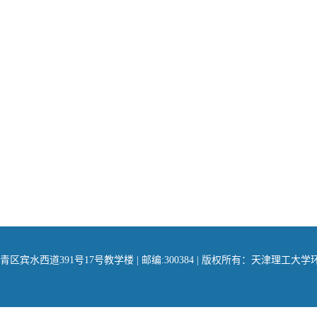
区宾水西道391号17号教学楼 | 邮编:300384 | 版权所有：天津理工