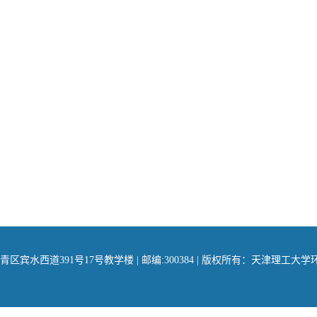
区宾水西道391号17号教学楼 | 邮编:300384 | 版权所有：天津理工