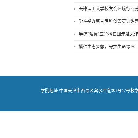
天津理工大学校友会环境行业
学院举办第三届科创菁英训练营
学院“蓝翼”应急科普团走进天
播种生态梦想，守护生命绿洲—
学院地址:中国天津市西青区宾水西道391号17号教学楼